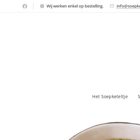
Wij werken enkel op bestelling.
info@soepke
Het Soepketeltje