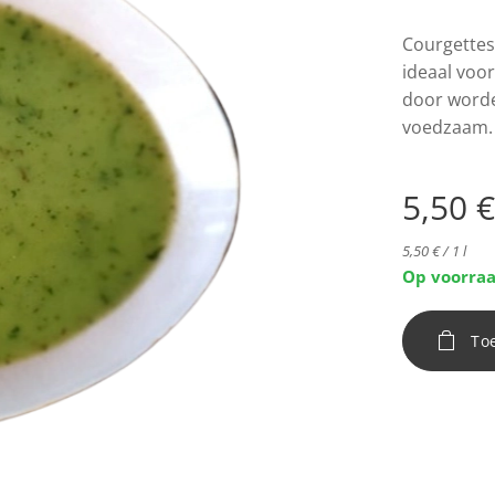
Courgettes
ideaal voo
door worde
voedzaam.
5,50
€
5,50 € / 1 l
Op voorra
To