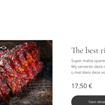
The best r
Super malse spareri
Wij serveren deze 
u met klem deze vo
de beste kwaliteit 
17,50
€
Toon detai